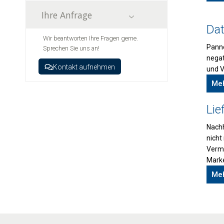
Ihre Anfrage
Dat
Wir beantworten Ihre Fragen gerne.
Panne
Sprechen Sie uns an!
negat
Kontakt aufnehmen
und V
Meh
Lie
Nachh
nicht
Verme
Mark
Meh