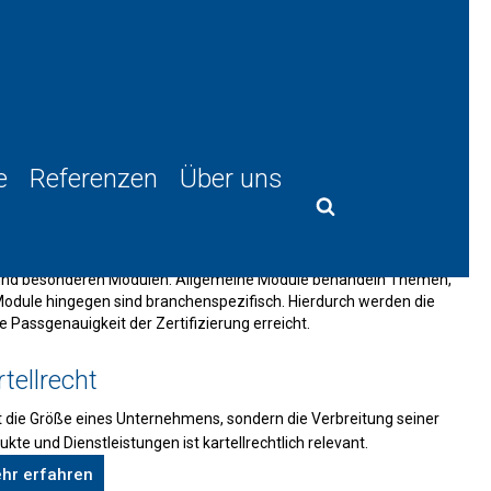
e
Referenzen
Über uns
 und besonderen Modulen. Allgemeine Module behandeln Themen,
odule hingegen sind branchenspezifisch. Hierdurch werden die
Passgenauigkeit der Zertifizierung erreicht.
tellrecht
t die Größe eines Unternehmens, sondern die Verbreitung seiner
ukte und Dienstleistungen ist kartellrechtlich relevant.
hr erfahren