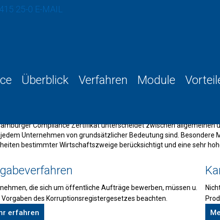
 415 25-0
E-MAIL
ce
Überblick
Verfahren
Module
Vorteil
sondere Module
amburger Compliance Zertifikat unterscheidet zwischen allgemeinen
n jedem Unternehmen von grundsätzlicher Bedeutung sind. Besondere M
heiten bestimmter Wirtschaftszweige berücksichtigt und eine sehr hohe 
gabeverfahren
Kar
nehmen, die sich um öffentliche Aufträge bewerben, müssen u.
Nich
e Vorgaben des Korruptionsregistergesetzes beachten.
Prod
r erfahren
Me