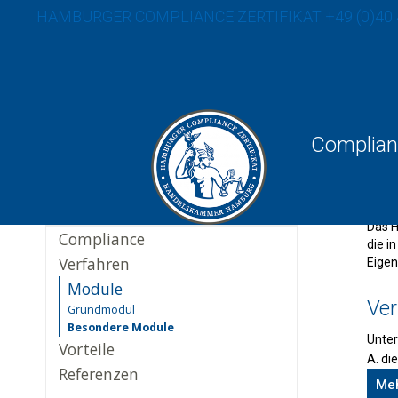
HAMBURGER COMPLIANCE ZERTIFIKAT
+49 (0)40
Complian
Be
Informationen
Das H
Compliance
die i
Verfahren
Eigen
Module
Ver
Grundmodul
Besondere Module
Unter
Vorteile
A. di
Referenzen
Meh