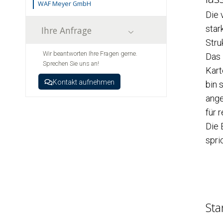
WAF Meyer GmbH
Die 
star
Ihre Anfrage
Stru
Wir beantworten Ihre Fragen gerne.
Das 
Sprechen Sie uns an!
Kart
Kontakt aufnehmen
bin 
ange
für 
Die 
spri
Sta