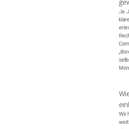
ge
Ja. 
klar
erle
Rech
Comp
„Bor
selb
Mon
Wie
ei
Wir 
weit