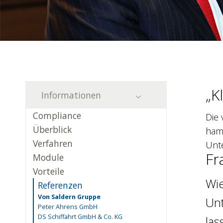
„K
Informationen
Compliance
Die
Überblick
hamb
Verfahren
Unte
Fr
Module
Vorteile
Wie
Referenzen
Von Saldern Gruppe
Unt
Peter Ahrens GmbH
DS Schiffahrt GmbH & Co. KG
las