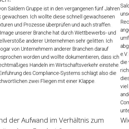
Sal
von Saldern Gruppe ist in den vergangenen fünf Jahren
uns
k gewachsen. Ich wollte diese schnell gewachsenen
Rec
kturen und Prozesse überprüfen und auch straffen.
ang
Image unserer Branche hat durch Wettbewerbs- und
umf
ellverstöße anderer Unternehmen sehr gelitten. Ich
abg
sogar von Unternehmern anderer Branchen darauf
e.V
sprochen worden und wollte dokumentieren, dass ich
die
rechtmäßiges Handeln im Wirtschaftsverkehr einstehe.
ric
Einführung des Compliance-Systems schlägt also die
die
chwörtlichen zwei Fliegen mit einer Klappe.
viel
and
Com
unt
nd der Aufwand im Verhältnis zum
Wi