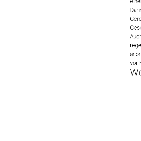
eine
Dari
Gere
Gesc
Auch
rege
anon
vor 
We