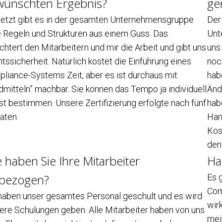
wünschten Ergebnis?
ge
Jetzt gibt es in der gesamten Unternehmensgruppe
Der
e Regeln und Strukturen aus einem Guss. Das
Unt
ichtert den Mitarbeitern und mir die Arbeit und gibt uns
uns
tssicherheit. Natürlich kostet die Einführung eines
noc
liance-Systems Zeit, aber es ist durchaus mit
hab
dmitteln” machbar. Sie können das Tempo ja individuell
Änd
st bestimmen. Unsere Zertifizierung erfolgte nach fünf
hab
aten.
Han
Kos
den
 haben Sie Ihre Mitarbeiter
Ha
nbezogen?
Es g
Com
haben unser gesamtes Personal geschult und es wird
wir
ere Schulungen geben. Alle Mitarbeiter haben von uns
mei