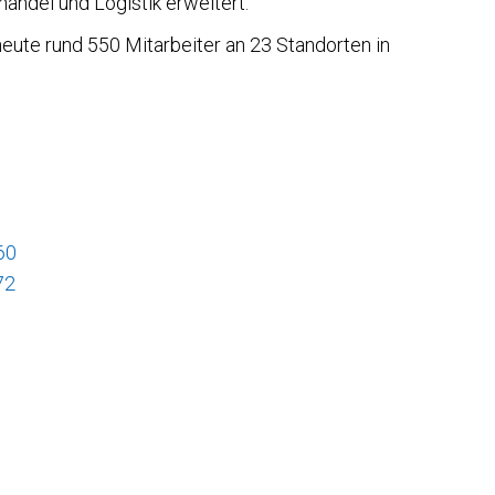
ndel und Logistik erweitert.
eute rund 550 Mitarbeiter an 23 Standorten in
60
72