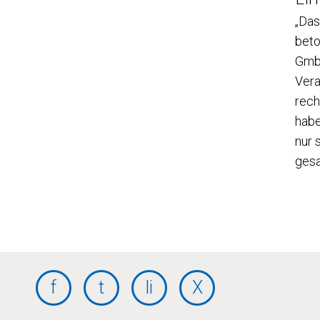
„Das
beto
GmbH
Vera
rech
habe
nur 
ges