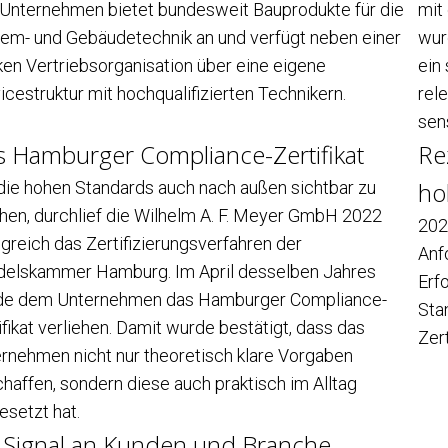
Unternehmen bietet bundesweit Bauprodukte für die
mit
em- und Gebäudetechnik an und verfügt neben einer
wur
ken Vertriebsorganisation über eine eigene
ein
icestruktur mit hochqualifizierten Technikern.
rel
sens
 Hamburger Compliance-Zertifikat
Re
ho
ie hohen Standards auch nach außen sichtbar zu
en, durchlief die Wilhelm A. F. Meyer GmbH 2022
202
lgreich das Zertifizierungsverfahren der
Anf
elskammer Hamburg. Im April desselben Jahres
Erf
de dem Unternehmen das Hamburger Compliance-
Sta
ifikat verliehen. Damit wurde bestätigt, dass das
Zert
rnehmen nicht nur theoretisch klare Vorgaben
haffen, sondern diese auch praktisch im Alltag
setzt hat.
 Signal an Kunden und Branche